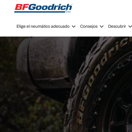
Go to page content
Go to page navigation
Elige el neumático adecuado
Consejos
Descubrir