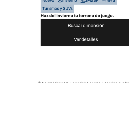
Nuevo
Invierno
3PMSF
M+S
Turismos y SUVs
Haz del invierno tu terreno de juego.
Buscar dimensión
Ver detalles
Neumáticos BFGoodrich España | Domina cualqu
Comprar
Explorar t
Encuentra el neumático adecuado para ti
BFGoodrich Al