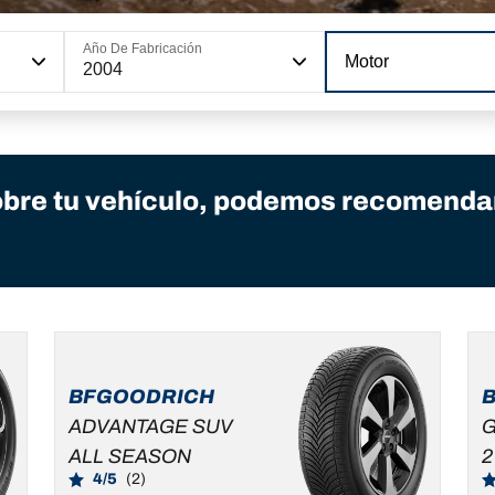
Año De Fabricación
Motor
2004
bre tu vehículo, podemos recomendar
BFGOODRICH
ADVANTAGE SUV
G
ALL SEASON
2
4/5
(2)