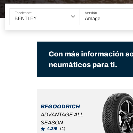
Fabricante
Versión
BENTLEY
Arnage
Con más información so
neumáticos para ti.
BFGOODRICH
ADVANTAGE ALL
SEASON
4.3/5
(4)