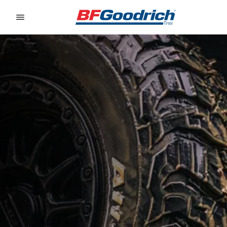
Go to page content
Go to page navigation