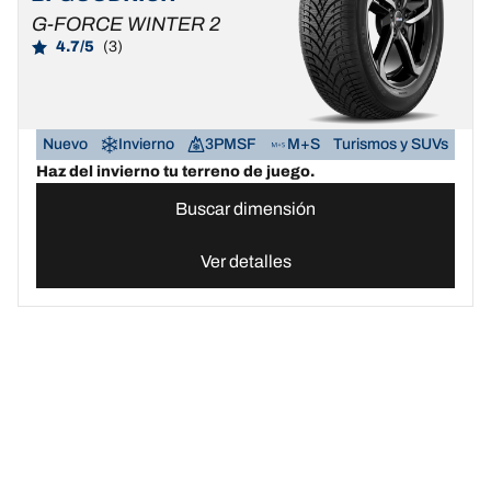
G-FORCE WINTER 2
4.7/5
(3)
Nuevo
Invierno
3PMSF
M+S
Turismos y SUVs
Haz del invierno tu terreno de juego.
Buscar dimensión
Ver detalles
Neumáticos BFGoodrich España | Domina cualquier terreno
Compr