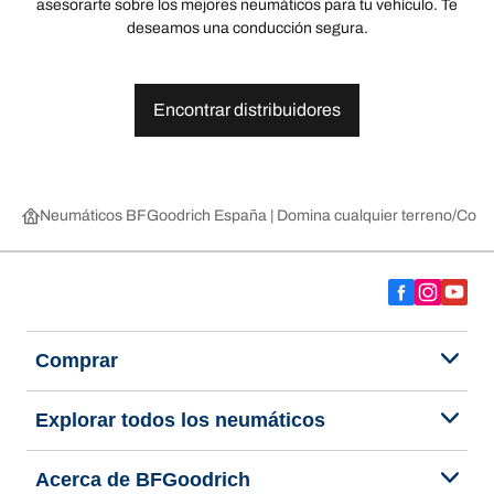
asesorarte sobre los mejores neumáticos para tu vehículo. Te
deseamos una conducción segura.
Encontrar distribuidores
Neumáticos BFGoodrich España | Domina cualquier terreno
Compr
Comprar
Explorar todos los neumáticos
Acerca de BFGoodrich