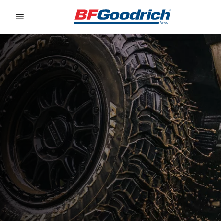
Go to page content
Go to page navigation