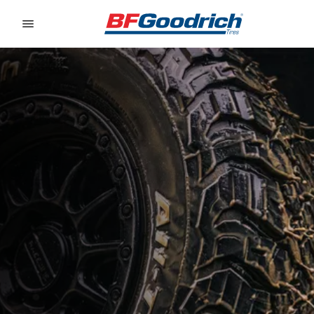
Go to page content
Go to page navigation