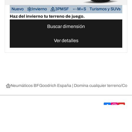
Nuevo
Invierno
3PMSF
M+S
Turismos y SUVs
Haz del invierno tu terreno de juego.
Buscar dimensión
Ver detalles
Neumáticos BFGoodrich España | Domina cualquier terreno
Compr
Comprar