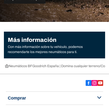
Más información
Con más información sobre tu vehículo, podemos
recomendarte los mejores neumáticos para ti.
Neumáticos BFGoodrich España | Domina cualquier terreno
Compr
Comprar