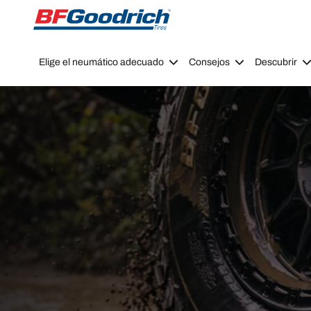
Go to page content
Go to page navigation
Elige el neumático adecuado
Consejos
Descubrir