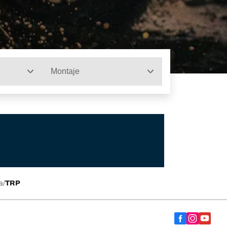
Montaje
a
TRP