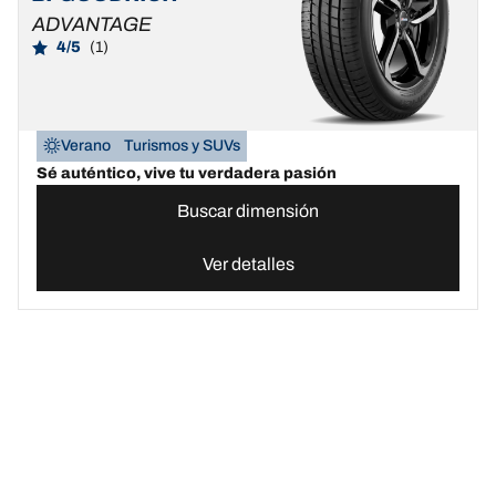
ADVANTAGE
4/5
(1)
Verano
Turismos y SUVs
Sé auténtico, vive tu verdadera pasión
Buscar dimensión
Ver detalles
Neumáticos BFGoodrich España | Domina cualquier terreno
Compr