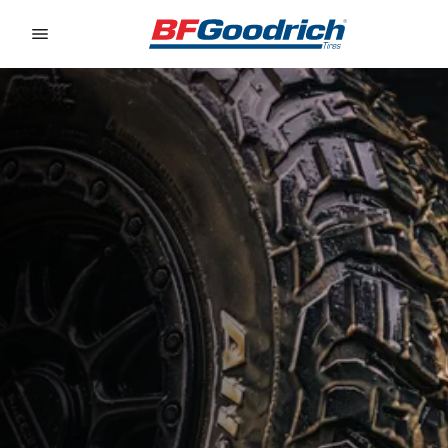
Go to page content
Go to page navigation