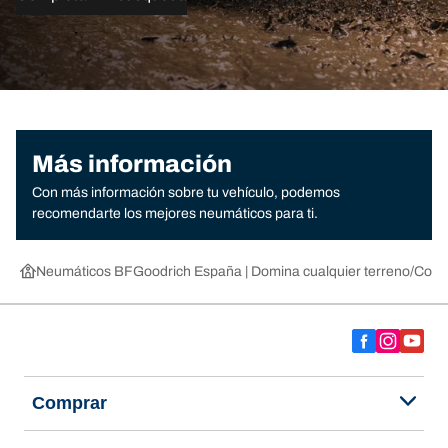
Más información
Con más información sobre tu vehículo, podemos
recomendarte los mejores neumáticos para ti.
Neumáticos BFGoodrich España | Domina cualquier terreno
Compr
Comprar