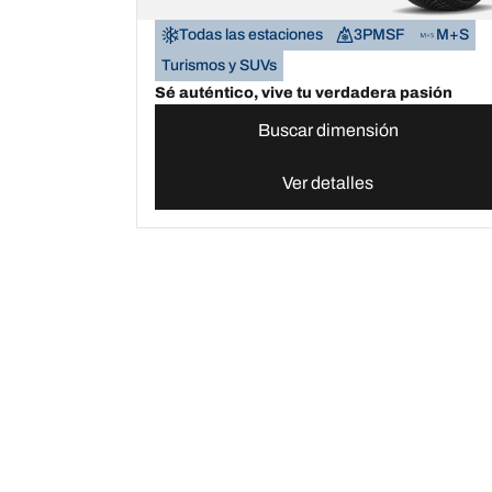
Todas las estaciones
3PMSF
M+S
Turismos y SUVs
Sé auténtico, vive tu verdadera pasión
Buscar dimensión
Ver detalles
Neumáticos BFGoodrich España | Domina cualqu
Comprar
Explorar t