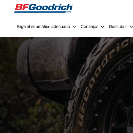
Go to page content
Go to page navigation
Elige el neumático adecuado
Consejos
Descubrir