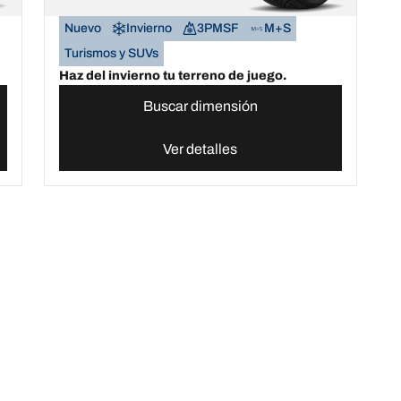
Nuevo
Invierno
3PMSF
M+S
Turismos y SUVs
Haz del invierno tu terreno de juego.
Buscar dimensión
Ver detalles
ier terreno
Compra neumáticos online por temporada, categoría o gam
odos los neumáticos
Acerca de BFGoodrich
Tu configuración