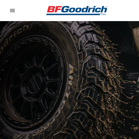
Go to page content
Go to page navigation