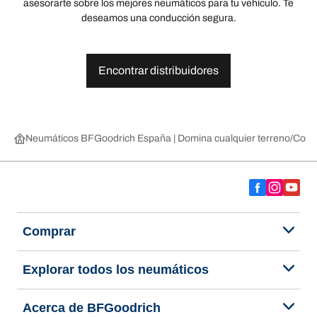
asesorarte sobre los mejores neumáticos para tu vehículo. Te
deseamos una conducción segura.
Encontrar distribuidores
Neumáticos BFGoodrich España | Domina cualquier terreno
Compr
Comprar
Explorar todos los neumáticos
Acerca de BFGoodrich