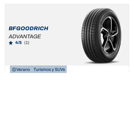
BFGOODRICH
ADVANTAGE
4/5
(1)
Verano
Turismos y SUVs
Sé auténtico, vive tu verdadera pasión
Buscar dimensión
Ver detalles