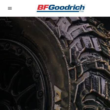
Go to page content
Go to page navigation