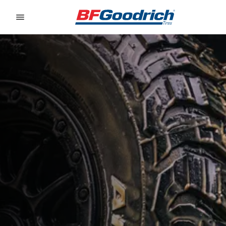
Go to page content
Go to page navigation