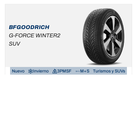
BFGOODRICH
G-FORCE WINTER2
SUV
Nuevo
Invierno
3PMSF
M+S
Turismos y SUVs
Haz del invierno tu terreno de juego.
Buscar dimensión
Ver detalles