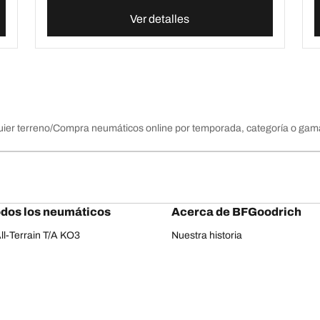
Ver detalles
ier terreno
Compra neumáticos online por temporada, categoría o gam
odos los neumáticos
Acerca de BFGoodrich
l-Terrain T/A KO3
Nuestra historia
il-terrain T/A
Off-road
ud-Terrain T/A KM3
Colaboraciones
dvantage 2
Rally Dakar
Advantage 2 SUV
Red Bull