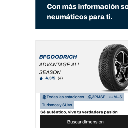
Con más información so
neumáticos para ti.
BFGOODRICH
ADVANTAGE ALL
SEASON
4.3/5
(4)
Todas las estaciones
3PMSF
M+S
Turismos y SUVs
Sé auténtico, vive tu verdadera pasión
Buscar dimensión