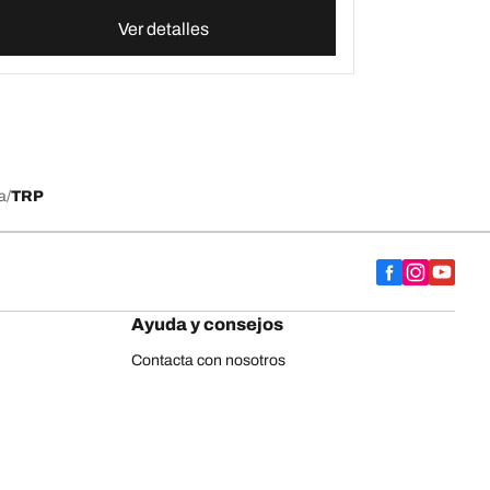
Ver detalles
a
TRP
Ayuda y consejos
Contacta con nosotros
Consejos
Etiqueta europea de neumáticos
BFGoodrich para neumáticos de camión