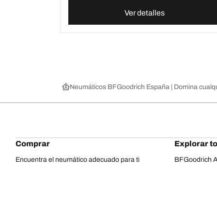
Ver detalles
Neumáticos BFGoodrich España | Domina cualqu
Comprar
Explorar t
Encuentra el neumático adecuado para ti
BFGoodrich Al
Neumáticos 4x4/todoterreno
BFGoodrich Tra
Neumáticos para coches y vehículos utilitarios
BFGoodrich M
Buscar por fabricante
BFGoodrich A
Buscar por gama
BFGoodrich 