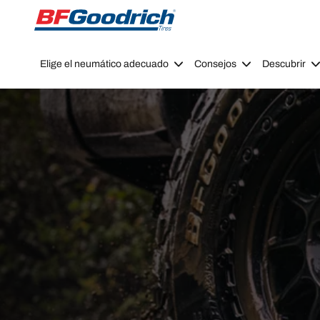
Go to page content
Go to page navigation
Elige el neumático adecuado
Consejos
Descubrir