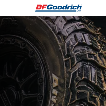
Go to page content
Go to page navigation