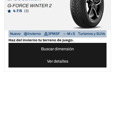
G-FORCE WINTER 2
4.7/5
(3)
Nuevo
Invierno
3PMSF
M+S
Turismos y SUVs
Haz del invierno tu terreno de juego.
Buscar dimensión
Ver detalles
Neumáticos BFGoodrich España | Domina cualquier terreno
Compr