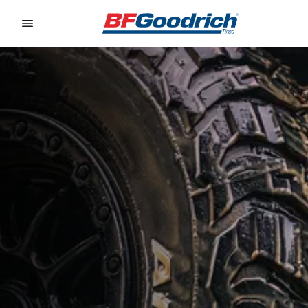
Go to page content
Go to page navigation