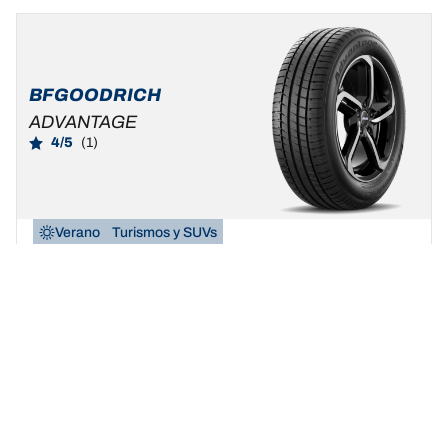
BFGOODRICH
ADVANTAGE
4/5
(1)
Verano
Turismos y SUVs
Sé auténtico, vive tu verdadera pasión
Buscar dimensión
Ver detalles