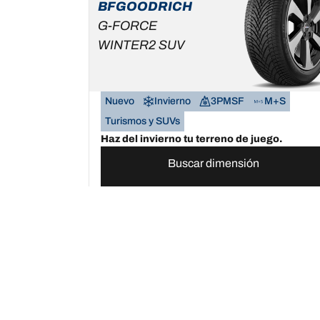
BFGOODRICH
G-FORCE
WINTER2 SUV
Nuevo
Invierno
3PMSF
M+S
Turismos y SUVs
Haz del invierno tu terreno de juego.
Buscar dimensión
Ver detalles
Neumáticos BFGoodrich España | Domina cualqu