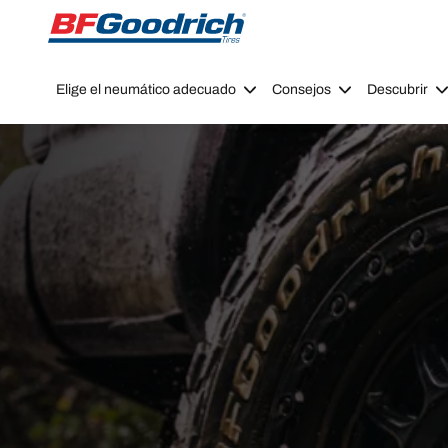
Go to page content
Go to page navigation
Elige el neumático adecuado
Consejos
Descubrir