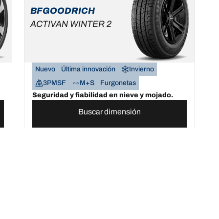
BFGOODRICH
ACTIVAN WINTER 2
Nuevo
Última innovación
Invierno
3PMSF
M+S
Furgonetas
Seguridad y fiabilidad en nieve y mojado.
Buscar dimensión
Ver detalles
Tu configuración
ier terreno
Compra neumáticos online por temporada, categoría o gam