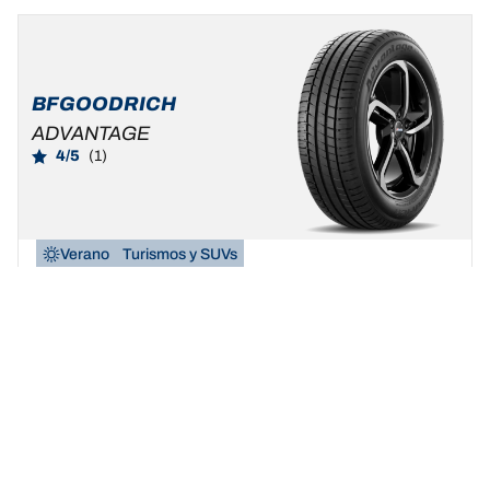
BFGOODRICH
ADVANTAGE
4/5
(1)
Verano
Turismos y SUVs
Sé auténtico, vive tu verdadera pasión
Buscar dimensión
Ver detalles