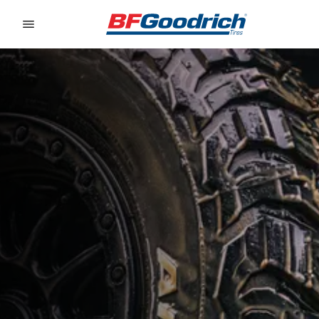
Go to page content
Go to page navigation