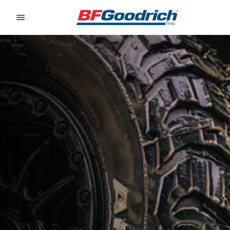
Go to page content
Go to page navigation