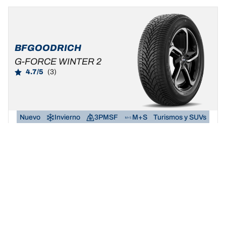
BFGOODRICH
G-FORCE WINTER 2
4.7/5
(3)
Nuevo
Invierno
3PMSF
M+S
Turismos y SUVs
Haz del invierno tu terreno de juego.
Buscar dimensión
Ver detalles