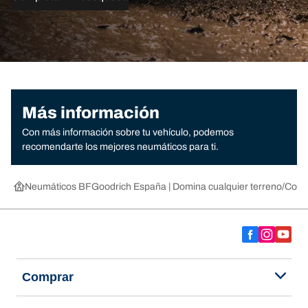
Más información
Con más información sobre tu vehículo, podemos
recomendarte los mejores neumáticos para ti.
Neumáticos BFGoodrich España | Domina cualquier terreno
Compr
Comprar