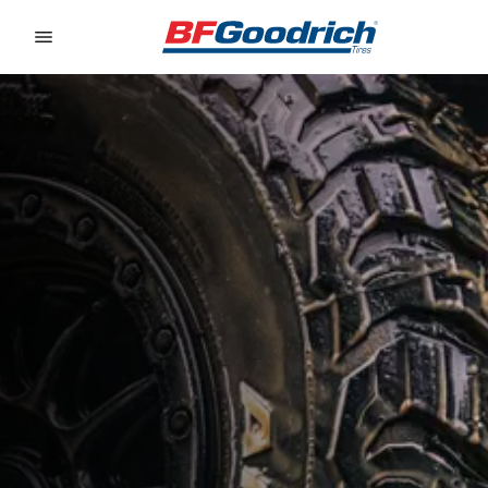
Go to page content
Go to page navigation