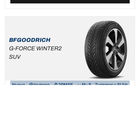
BFGOODRICH
G-FORCE WINTER2
SUV
Nuevo
Invierno
3PMSF
M+S
Turismos y SUVs
Haz del invierno tu terreno de juego.
Buscar dimensión
Ver detalles