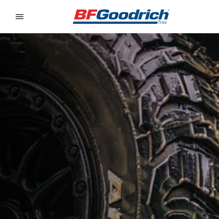
Go to page content
Go to page navigation