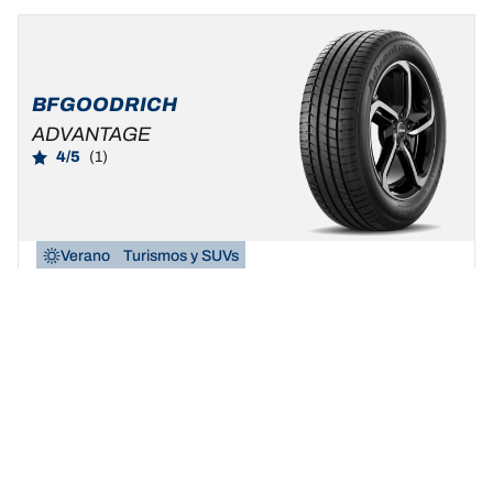
BFGOODRICH
ADVANTAGE
4/5
(1)
Verano
Turismos y SUVs
Sé auténtico, vive tu verdadera pasión
Buscar dimensión
Ver detalles