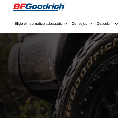
Go to page content
Go to page navigation
Elige el neumático adecuado
Consejos
Descubrir