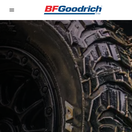
Go to page content
Go to page navigation