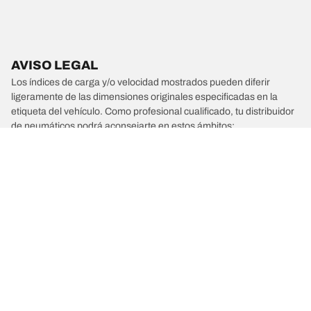
AVISO LEGAL
Los índices de carga y/o velocidad mostrados pueden diferir
ligeramente de las dimensiones originales especificadas en la
etiqueta del vehículo. Como profesional cualificado, tu distribuidor
de neumáticos podrá aconsejarte en estos ámbitos:
1. Informarte si los índices de carga y/o velocidad de los
neumáticos de sustitución son distintos de los neumáticos
originales.
2. Determinar si la presión de los neumáticos debe ajustarse a las
medidas alternativas propuestas.
/
156
156 Sportwagon GTA