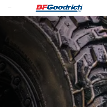
Go to page content
Go to page navigation