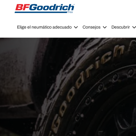
Go to page content
Go to page navigation
Elige el neumático adecuado
Consejos
Descubrir