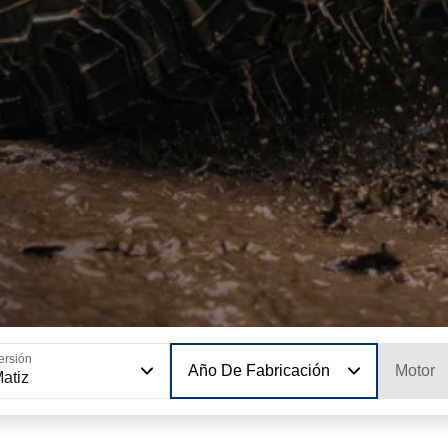
ersión
Año De Fabricación
Motor
atiz