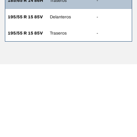
185/65 R 14 86H
Traseros
-
195/55 R 15 85V
Delanteros
-
195/55 R 15 85V
Traseros
-
AVISO LEGAL
Los índices de carga y/o velocidad mostrados pueden diferir
ligeramente de las dimensiones originales especificadas en la
etiqueta del vehículo. Como profesional cualificado, tu distribuidor
de neumáticos podrá aconsejarte en estos ámbitos:
1. Informarte si los índices de carga y/o velocidad de los
neumáticos de sustitución son distintos de los neumáticos