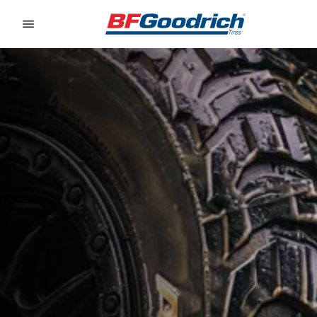
Go to page content
Go to page navigation