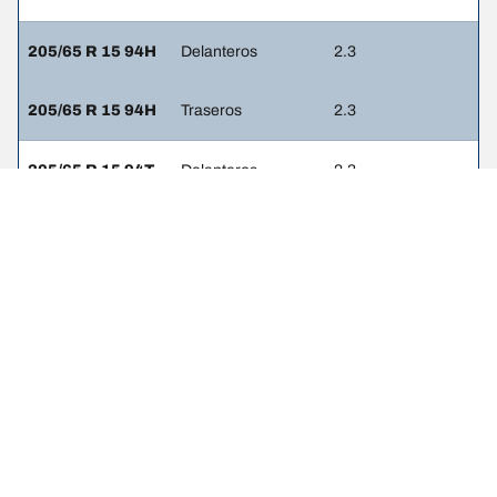
205/65 R 15 94H
Delanteros
2.3
205/65 R 15 94H
Traseros
2.3
205/65 R 15 94T
Delanteros
2.3
205/65 R 15 94T
Traseros
2.3
AVISO LEGAL
Los índices de carga y/o velocidad mostrados pueden diferir