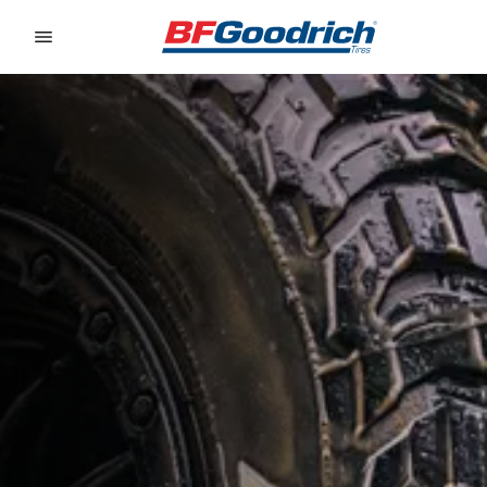
Go to page content
Go to page navigation