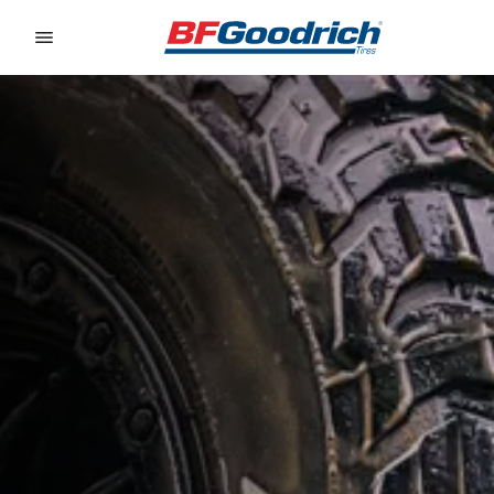
Go to page content
Go to page navigation