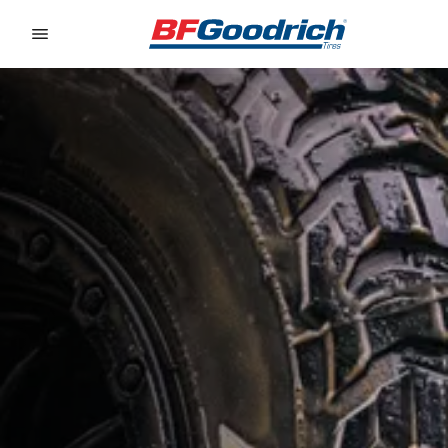
Go to page content
Go to page navigation