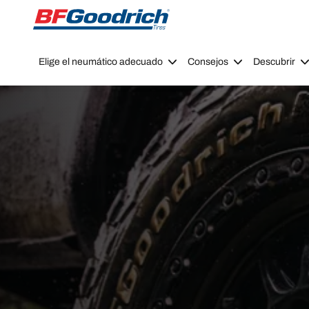
Go to page content
Go to page navigation
Elige el neumático adecuado
Consejos
Descubrir