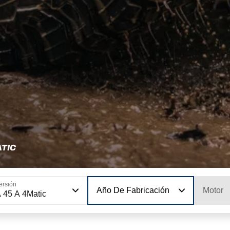
ATIC
ersión
Año De Fabricación
Motor
 45 A 4Matic