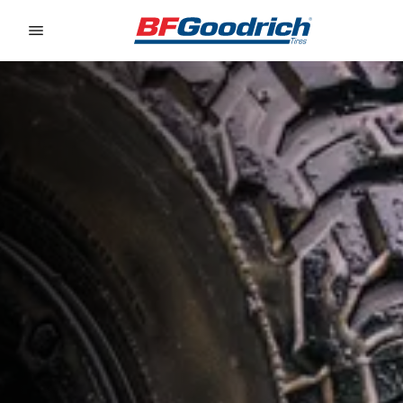
Go to page content
Go to page navigation