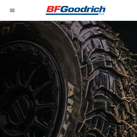
Go to page content
Go to page navigation