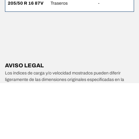
205/50 R 16 87V
Traseros
-
AVISO LEGAL
Los índices de carga y/o velocidad mostrados pueden diferir
ligeramente de las dimensiones originales especificadas en la
etiqueta del vehículo. Como profesional cualificado, tu distribuidor
de neumáticos podrá aconsejarte en estos ámbitos:
1. Informarte si los índices de carga y/o velocidad de los
neumáticos de sustitución son distintos de los neumáticos
originales.
2. Determinar si la presión de los neumáticos debe ajustarse a las
medidas alternativas propuestas.