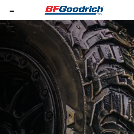
Go to page content
Go to page navigation