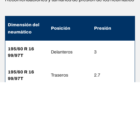
Dimensión del
Posición
Presión
neumático
195/60 R 16
Delanteros
3
99/97T
195/60 R 16
Traseros
2.7
99/97T
195/60 R 16
Delanteros
3.2
99/97H
195/60 R 16
Traseros
2.9
99/97H