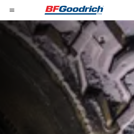
Go to page content
Go to page navigation