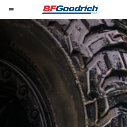
Go to page content
Go to page navigation