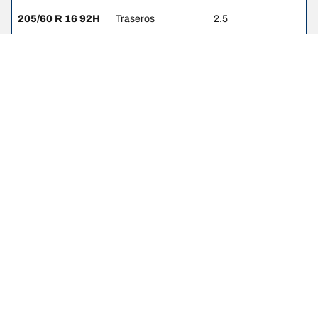
205/60 R 16 92H
Traseros
2.5
205/55 R 16 91V
Delanteros
2.5
205/55 R 16 91V
Traseros
2.5
215/45 R 18 89V
Delanteros
2.5
215/45 R 18 89V
Traseros
2.5
AVISO LEGAL