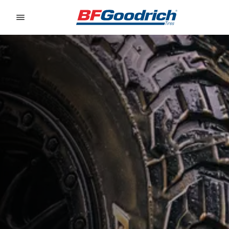
Go to page content
Go to page navigation