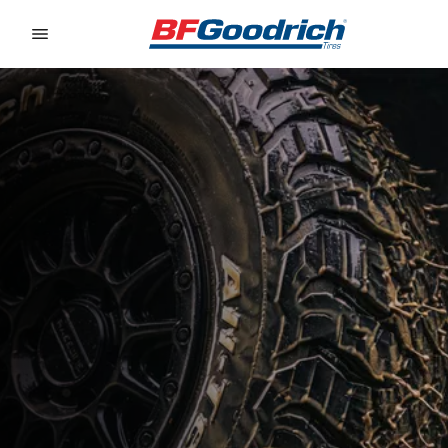
Go to page content
Go to page navigation