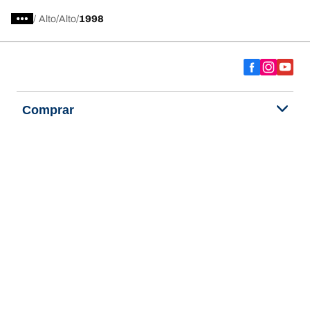
/
Alto
Alto
1998
Comprar
Explorar todos los neumáticos
Acerca de BFGoodrich
Ayuda y consejos
Política de privacidad
Política de cookies