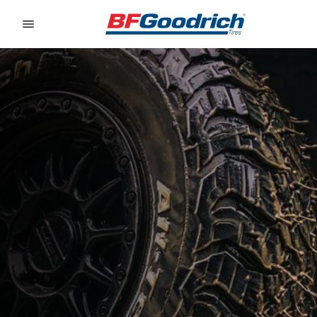
Go to page content
Go to page navigation