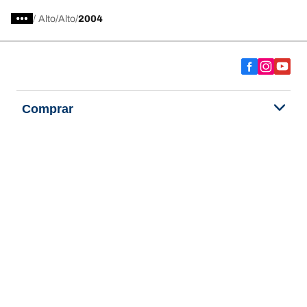
/
Alto
Alto
2004
Comprar
Explorar todos los neumáticos
Acerca de BFGoodrich
Ayuda y consejos
Política de privacidad
Política de cookies