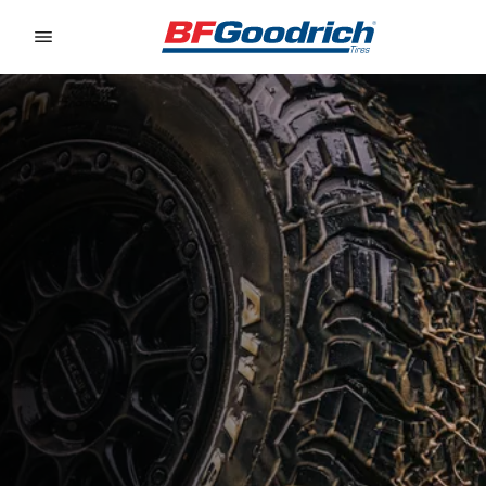
Go to page content
Go to page navigation