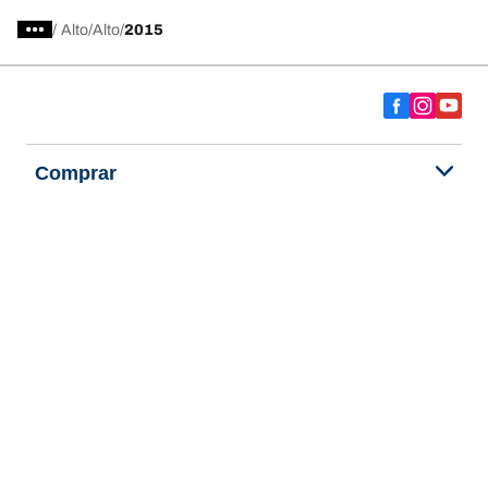
/
Alto
Alto
2015
Comprar
Explorar todos los neumáticos
Acerca de BFGoodrich
Ayuda y consejos
Política de privacidad
Política de cookies