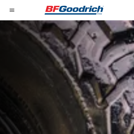
Go to page content
Go to page navigation