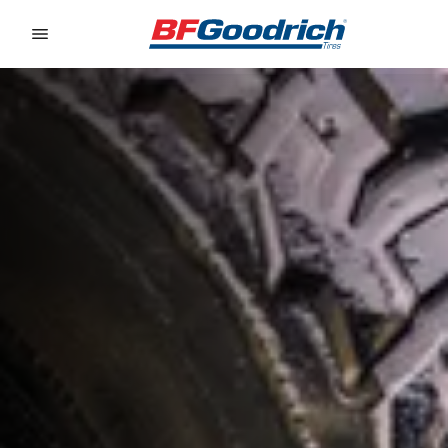
Go to page content
Go to page navigation