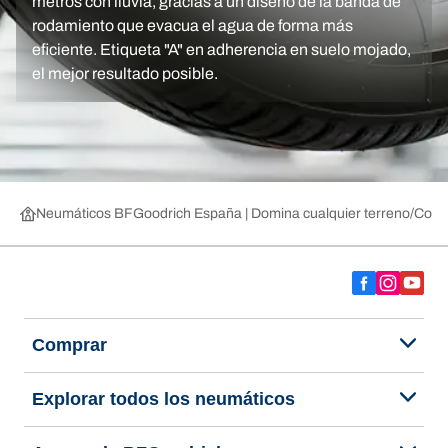
metros con lluvia, gracías a un diseño de la banda de
rodamiento que evacua el agua de forma más
eficiente. Etiqueta "A" en adherencia en suelo mojado,
el mejor resultado posible.
Neumáticos BFGoodrich España | Domina cualquier terreno
Compr
Comprar
Explorar todos los neumáticos