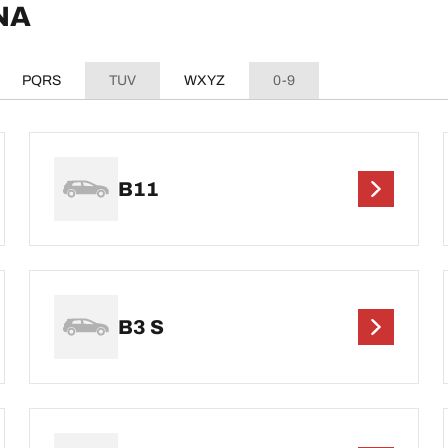
INA
PQRS
TUV
WXYZ
0-9
B11
B3 S