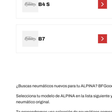
B4 S
B7
¿Buscas neumáticos nuevos para tu ALPINA? BFGoodri
Selecciona tu modelo de ALPINA en la lista siguiente y
neumático original.
Te propondremos una selección de neumáticos compatib