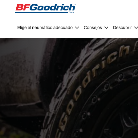
Go to page content
Go to page navigation
Elige el neumático adecuado
Consejos
Descubrir