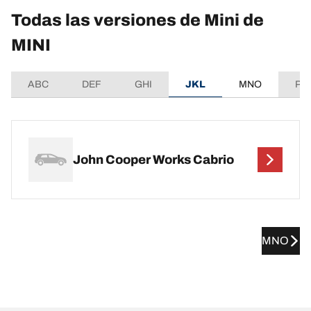
Todas las versiones de Mini de
MINI
ABC
DEF
GHI
JKL
MNO
PQ
John Cooper Works Cabrio
MNO