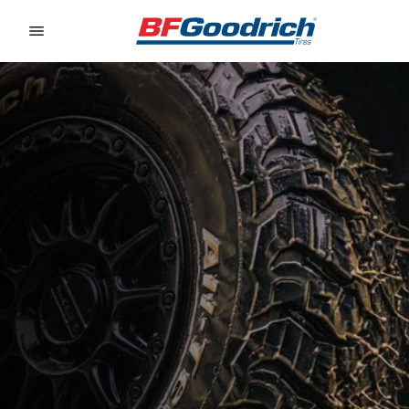
Go to page content
Go to page navigation