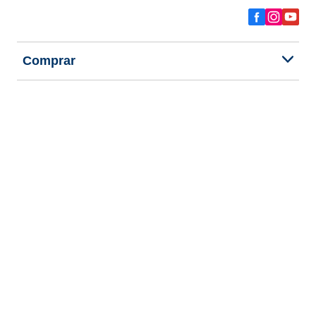
Comprar
Explorar todos los neumáticos
Acerca de BFGoodrich
Ayuda y consejos
Política de privacidad
Política de cookies
Términos de uso
Procedimientos reseñas online
Declaración de accesibilidad