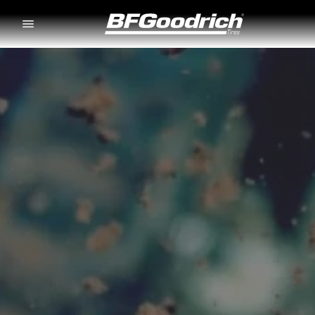
Go to page content
Go to page navigation