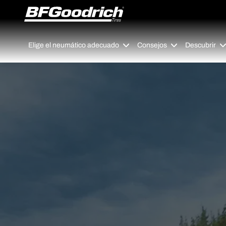
Go to page content
Go to page navigation
Elige el neumático adecuado
Consejos
Descubrir