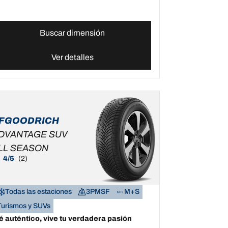
Buscar dimensión
Ver detalles
FGOODRICH
DVANTAGE SUV
LL SEASON
4/5
(2)
Todas las estaciones
3PMSF
M+S
Turismos y SUVs
é auténtico, vive tu verdadera pasión