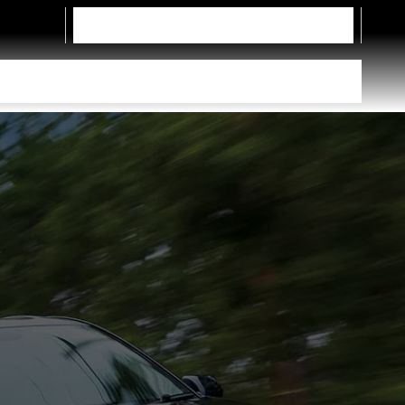
Contacta con nosotros
Camiones
Elige el neumático adecuado
Encuentra un distribuidor