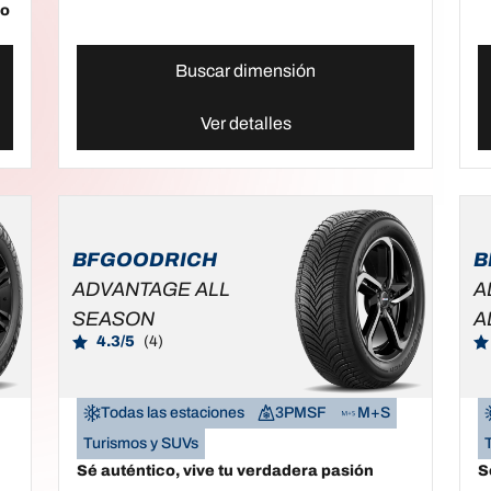
to
Buscar dimensión
Ver detalles
BFGOODRICH
B
ADVANTAGE ALL
A
SEASON
A
4.3/5
(4)
Todas las estaciones
3PMSF
M+S
Turismos y SUVs
Sé auténtico, vive tu verdadera pasión
S