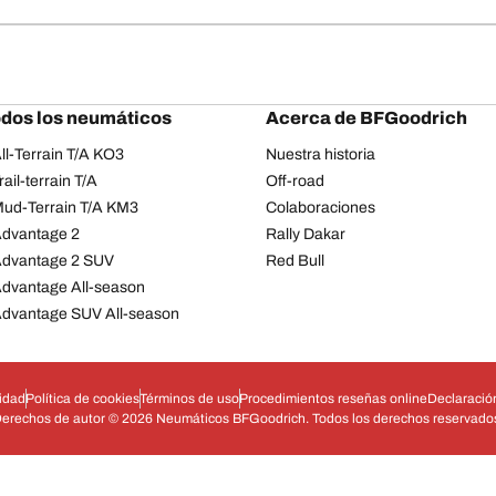
odos los neumáticos
Acerca de BFGoodrich
l-Terrain T/A KO3
Nuestra historia
il-terrain T/A
Off-road
ud-Terrain T/A KM3
Colaboraciones
dvantage 2
Rally Dakar
Advantage 2 SUV
Red Bull
dvantage All-season
dvantage SUV All-season
cidad
Política de cookies
Términos de uso
Procedimientos reseñas online
Declaración
erechos de autor © 2026 Neumáticos BFGoodrich. Todos los derechos reservado