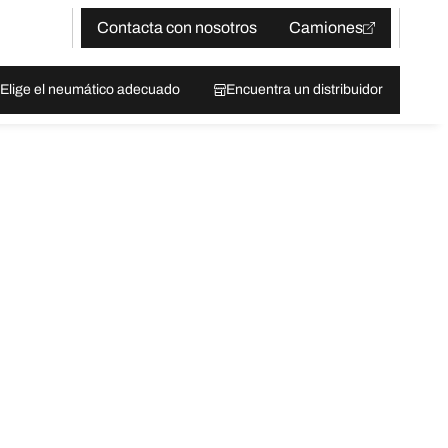
Contacta con nosotros
Camiones
Elige el neumático adecuado
Encuentra un distribuidor