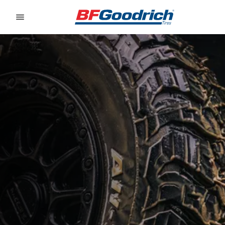
Go to page content
Go to page navigation