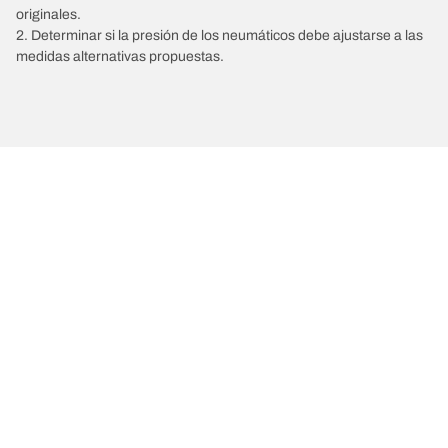
originales.
2. Determinar si la presión de los neumáticos debe ajustarse a las
medidas alternativas propuestas.
/
ALFA ROMEO
33
Comprar
Explorar todos los neumáticos
Acerca de BFGoodrich