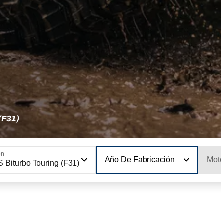
(F31)
ón
Año De Fabricación
Mot
S Biturbo Touring (F31)