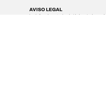
AVISO LEGAL
Los índices de carga y/o velocidad mostrados pueden 
tu distribuidor de neumáticos podrá aconsejarte en 
1. Informarte si los índices de carga y/o velocidad d
2. Determinar si la presión de los neumáticos debe 
/
B3 S
B 3 S Biturbo Touring (F31)
Comprar
Explorar t