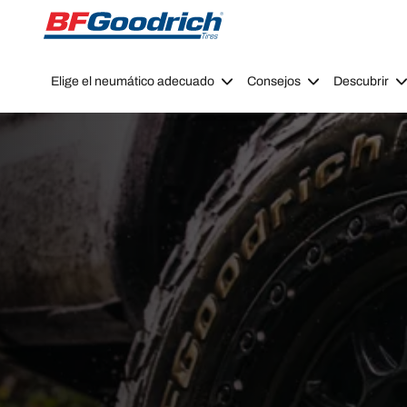
Go to page content
Go to page navigation
Elige el neumático adecuado
Consejos
Descubrir