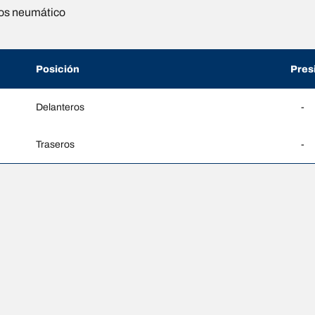
os neumático
Posición
Pres
Delanteros
-
Traseros
-