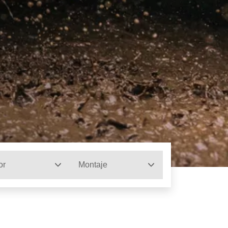
or
Montaje