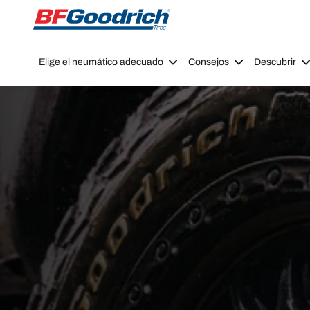
Go to page content
Go to page navigation
Elige el neumático adecuado
Consejos
Descubrir